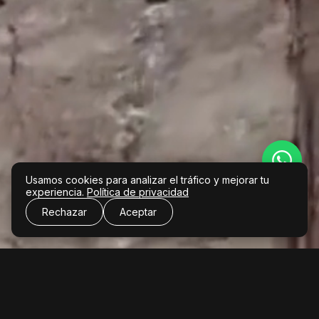
Usamos cookies para analizar el tráfico y mejorar tu
experiencia.
Política de privacidad
Rechazar
Aceptar
Cuándo
Promoción
Acceder / Registrarse
Quién
Noche en La 13
Alojamiento 1